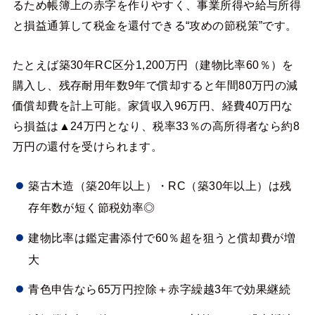
るため帳簿上の赤字を作りやすく、事業所得や給与所得
と損益通算して税金を還付できる“攻めの節税策”です。
たとえば築30年RC区分1,200万円（建物比率60％）を
購入し、残存耐用年数9年で償却すると年間80万円の減
価償却費を計上可能。家賃収入96万円、経費40万円な
ら損益は▲24万円となり、税率33％の高所得者なら約8
万円の還付を受けられます。
築古木造（築20年以上）・RC（築30年以上）は残
存年数が短く節税効率◎
建物比率は鑑定書添付で60％超を狙うと償却費が増
大
青色申告なら65万円控除＋赤字繰越3年で効果継続