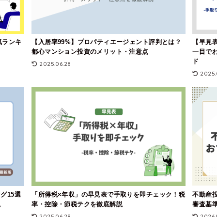
気ランキ
【入居率99%】プロパティエージェント評判とは？
【早見表
都心マンション投資のメリット・注意点
一目で
ド
2025.06.28
2025.
グ15選
「所得税×年収」の早見表で手取りを即チェック！税
不動産
説
率・控除・節税テクを徹底解説
審査基
2025.06.28
2026.