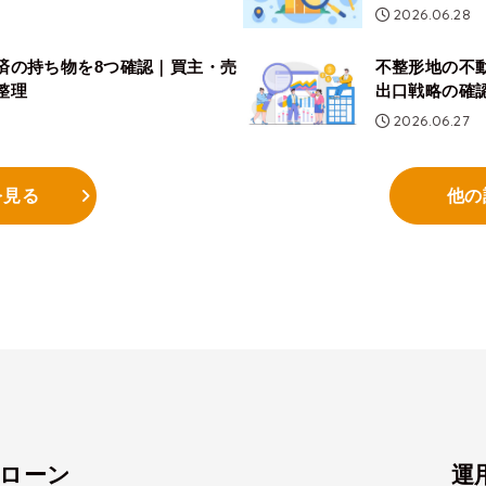
2026.06.28
済の持ち物を8つ確認｜買主・売
不整形地の不
整理
出口戦略の確
2026.06.27
を見る
他の
・ローン
運