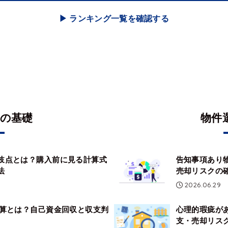
▶︎ ランキング一覧を確認する
資の基礎
物件
岐点とは？購入前に見る計算式
告知事項あり
法
売却リスクの
2026.06.29
計算とは？自己資金回収と収支判
心理的瑕疵が
支・売却リス