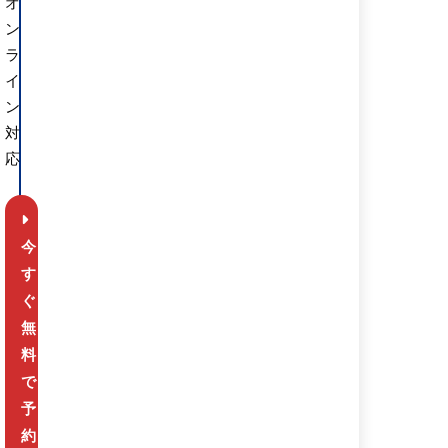
オ
ン
ラ
イ
ン
対
応
今
す
ぐ
無
料
で
予
約