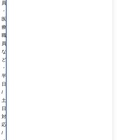
員
・
医
療
職
員
な
ど
・
平
日
/
土
日
対
応
/