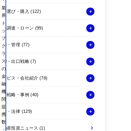
・
業
物件選び・購入
(122)
界
ト
資金調達・ローン
(99)
ッ
プ
運用・管理
(77)
ク
ラ
ス
売却・出口戦略
(7)
の
金
サービス・会社紹介
(78)
融
機
投資戦略・事例
(40)
関
提
税金・法律
(129)
携
数
不動産投資ニュース
(1)
・