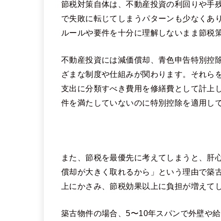
節税対策自体は、不動産投資の利回りや手
で失敗に転じてしまうパターンも少なくあ
ルールや要件を十分に理解しないまま節税
不動産投資には減価償却、青色申告特別控
ざまな制度や仕組みが関わります。それら
支出に分類すべき費用を修繕費として計上
件を満たしていないのに特別控除を適用し
また、節税を最優先に考えてしまうと、肝
償却が大きく取れるから」という理由で築
上にかさみ、節税効果以上に負担が増えて
築古物件の場合、5〜10年スパンで外壁や