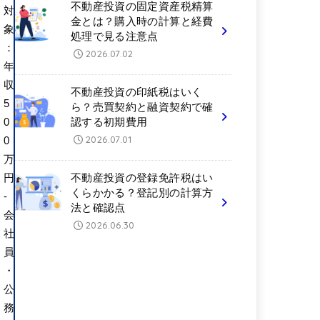
不動産投資の固定資産税精算
対
金とは？購入時の計算と経費
象
処理で見る注意点
：
2026.07.02
年
収
不動産投資の印紙税はいく
5
ら？売買契約と融資契約で確
0
認する初期費用
2026.07.01
0
万
円
不動産投資の登録免許税はい
くらかかる？登記別の計算方
-
法と確認点
会
2026.06.30
社
員
・
公
務