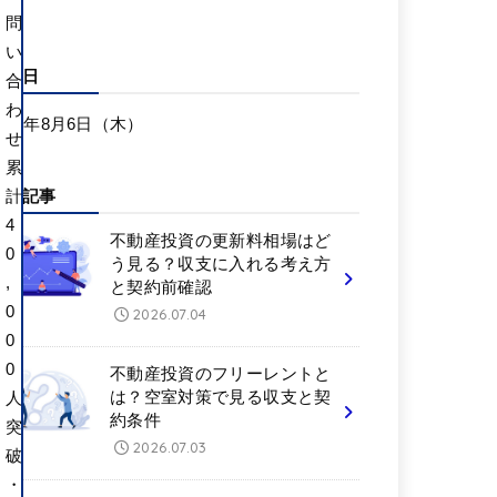
問
い
更新日
合
わ
026年8月6日（木）
せ
累
新着記事
計
4
不動産投資の更新料相場はど
0
う見る？収支に入れる考え方
,
と契約前確認
0
2026.07.04
0
0
不動産投資のフリーレントと
は？空室対策で見る収支と契
人
約条件
突
2026.07.03
破
・