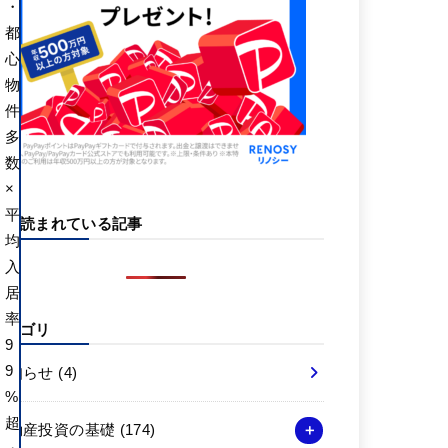
・
都
心
物
件
多
数
×
平
よく読まれている記事
均
入
居
率
カテゴリ
9
9
お知らせ
(4)
%
超
不動産投資の基礎
(174)