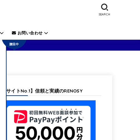
SEARCH
50,000
円の電
子ギフ
お問い合わせ
ト券を
贈呈中
【当サイトNo.1】信頼と実績のRENOSY