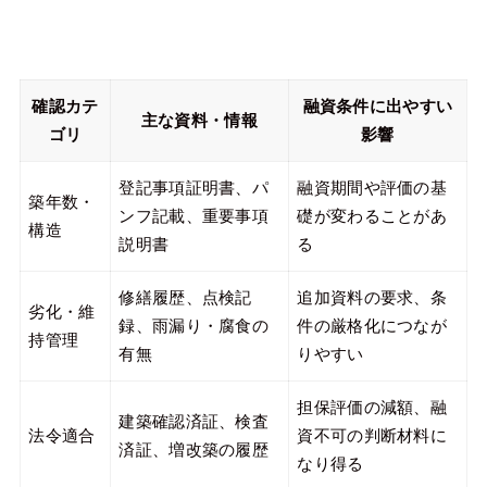
確認カテ
融資条件に出やすい
主な資料・情報
ゴリ
影響
登記事項証明書、パ
融資期間や評価の基
築年数・
ンフ記載、重要事項
礎が変わることがあ
構造
説明書
る
修繕履歴、点検記
追加資料の要求、条
劣化・維
録、雨漏り・腐食の
件の厳格化につなが
持管理
有無
りやすい
担保評価の減額、融
建築確認済証、検査
法令適合
資不可の判断材料に
済証、増改築の履歴
なり得る