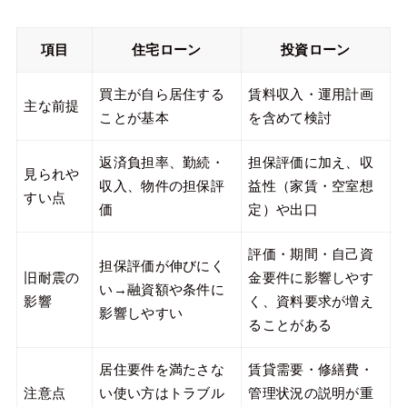
項目
住宅ローン
投資ローン
買主が自ら居住する
賃料収入・運用計画
主な前提
ことが基本
を含めて検討
返済負担率、勤続・
担保評価に加え、収
見られや
収入、物件の担保評
益性（家賃・空室想
すい点
価
定）や出口
評価・期間・自己資
担保評価が伸びにく
旧耐震の
金要件に影響しやす
い→融資額や条件に
影響
く、資料要求が増え
影響しやすい
ることがある
居住要件を満たさな
賃貸需要・修繕費・
注意点
い使い方はトラブル
管理状況の説明が重