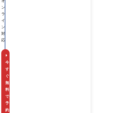
オ
ン
ラ
イ
ン
対
応
今
す
ぐ
無
料
で
予
約