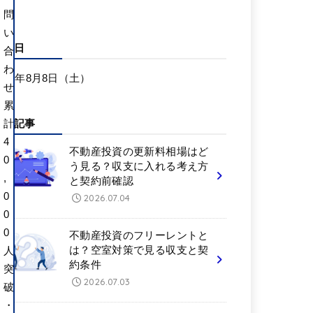
問
い
更新日
合
わ
026年8月8日（土）
せ
累
新着記事
計
4
不動産投資の更新料相場はど
0
う見る？収支に入れる考え方
,
と契約前確認
0
2026.07.04
0
0
不動産投資のフリーレントと
は？空室対策で見る収支と契
人
約条件
突
2026.07.03
破
・