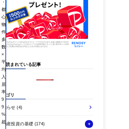
・
都
心
物
件
多
数
×
平
よく読まれている記事
均
入
居
率
カテゴリ
9
9
お知らせ
(4)
%
超
不動産投資の基礎
(174)