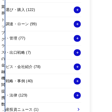
・
業
物件選び・購入
(122)
界
ト
資金調達・ローン
(99)
ッ
プ
運用・管理
(77)
ク
ラ
ス
売却・出口戦略
(7)
の
金
サービス・会社紹介
(78)
融
機
投資戦略・事例
(40)
関
提
税金・法律
(129)
携
数
不動産投資ニュース
(1)
・