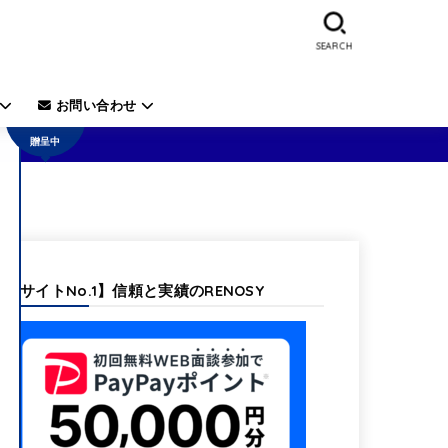
SEARCH
50,000
円の電
子ギフ
お問い合わせ
ト券を
贈呈中
【当サイトNo.1】信頼と実績のRENOSY