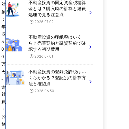
不動産投資の固定資産税精算
対
金とは？購入時の計算と経費
象
処理で見る注意点
：
2026.07.02
年
収
不動産投資の印紙税はいく
5
ら？売買契約と融資契約で確
0
認する初期費用
2026.07.01
0
万
円
不動産投資の登録免許税はい
くらかかる？登記別の計算方
-
法と確認点
会
2026.06.30
社
員
・
公
務