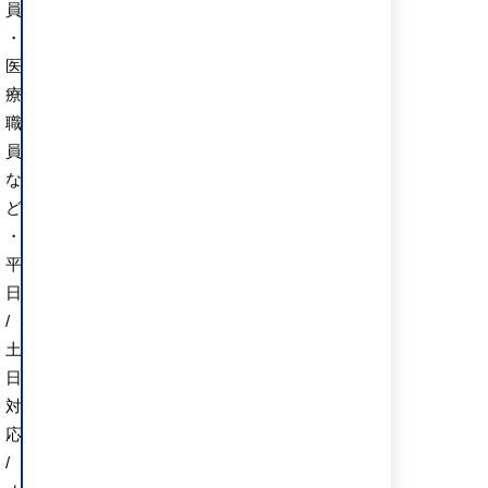
員
・
医
療
職
員
な
ど
・
平
日
/
土
日
対
応
/