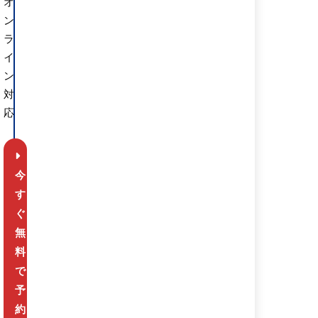
オ
ン
ラ
イ
ン
対
応
今
す
ぐ
無
料
で
予
約