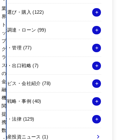
・
業
物件選び・購入
(122)
界
ト
資金調達・ローン
(99)
ッ
プ
運用・管理
(77)
ク
ラ
ス
売却・出口戦略
(7)
の
金
サービス・会社紹介
(78)
融
機
投資戦略・事例
(40)
関
提
税金・法律
(129)
携
数
不動産投資ニュース
(1)
・