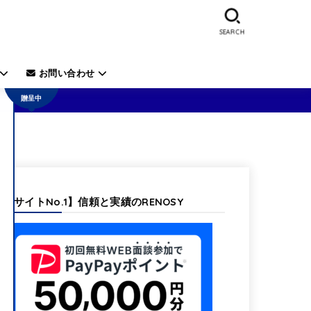
SEARCH
50,000
円の電
子ギフ
お問い合わせ
ト券を
贈呈中
【当サイトNo.1】信頼と実績のRENOSY