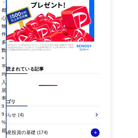
・
都
心
物
件
多
数
×
平
よく読まれている記事
均
入
居
率
カテゴリ
9
9
お知らせ
(4)
%
超
不動産投資の基礎
(174)