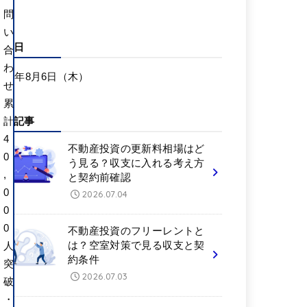
問
い
更新日
合
わ
026年8月6日（木）
せ
累
新着記事
計
4
不動産投資の更新料相場はど
0
う見る？収支に入れる考え方
,
と契約前確認
0
2026.07.04
0
0
不動産投資のフリーレントと
は？空室対策で見る収支と契
人
約条件
突
2026.07.03
破
・