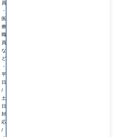
員
・
医
療
職
員
な
ど
・
平
日
/
土
日
対
応
/