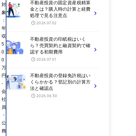
不動産投資の固定資産税精算
対
金とは？購入時の計算と経費
象
処理で見る注意点
：
2026.07.02
年
収
不動産投資の印紙税はいく
5
ら？売買契約と融資契約で確
0
認する初期費用
2026.07.01
0
万
円
不動産投資の登録免許税はい
くらかかる？登記別の計算方
-
法と確認点
会
2026.06.30
社
員
・
公
務