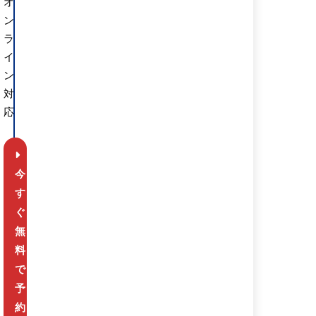
オ
ン
ラ
イ
ン
対
応
今
す
ぐ
無
料
で
予
約