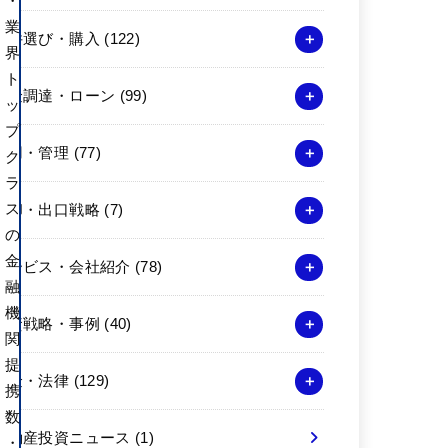
・
業
物件選び・購入
(122)
界
ト
資金調達・ローン
(99)
ッ
プ
運用・管理
(77)
ク
ラ
ス
売却・出口戦略
(7)
の
金
サービス・会社紹介
(78)
融
機
投資戦略・事例
(40)
関
提
税金・法律
(129)
携
数
不動産投資ニュース
(1)
・