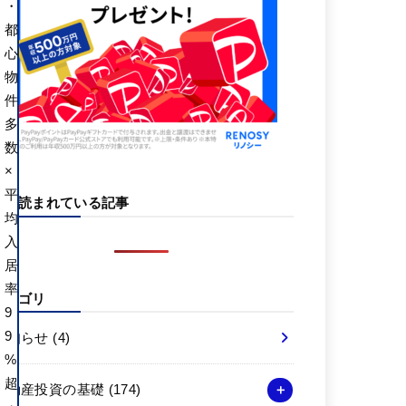
・
都
心
物
件
多
数
×
平
よく読まれている記事
均
入
居
率
カテゴリ
9
9
お知らせ
(4)
%
超
不動産投資の基礎
(174)