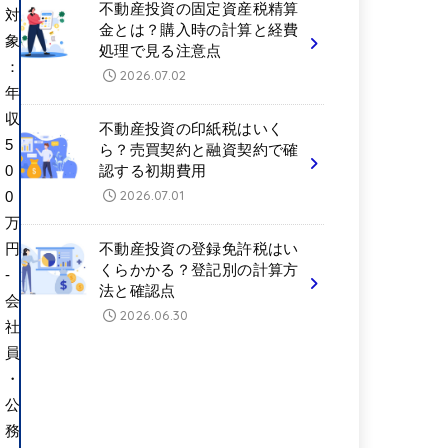
不動産投資の固定資産税精算
対
金とは？購入時の計算と経費
象
処理で見る注意点
：
2026.07.02
年
収
不動産投資の印紙税はいく
5
ら？売買契約と融資契約で確
0
認する初期費用
2026.07.01
0
万
円
不動産投資の登録免許税はい
くらかかる？登記別の計算方
-
法と確認点
会
2026.06.30
社
員
・
公
務