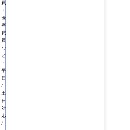
員
・
医
療
職
員
な
ど
・
平
日
/
土
日
対
応
/