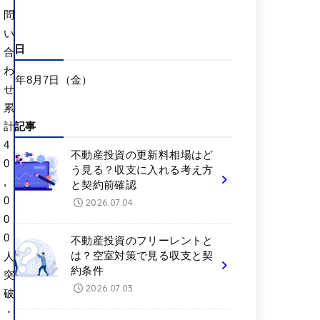
問
い
更新日
合
わ
026年8月7日（金）
せ
累
新着記事
計
4
不動産投資の更新料相場はど
0
う見る？収支に入れる考え方
,
と契約前確認
0
2026.07.04
0
0
不動産投資のフリーレントと
は？空室対策で見る収支と契
人
約条件
突
2026.07.03
破
・