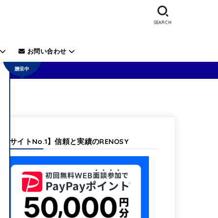
SEARCH
50,000
円の電
子ギフ
お問い合わせ
ト券を
贈呈中
【当サイトNo.1】信頼と実績のRENOSY