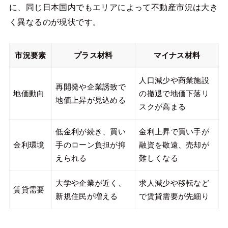
に、同じ日本国内でもエリアによって不動産市況は大き
く異なるのが現状です。
市況要素
プラス材料
マイナス材料
人口減少や商業施設
再開発や企業誘致で
地価動向
の撤退で地価下落リ
地価上昇が見込める
スクが高まる
低金利が続き、買い
金利上昇で買い手が
金利環境
手のローン負担が抑
融資を敬遠、売却が
えられる
難しくなる
大学や企業が近く、
求人減少や移転など
賃貸需要
新規住民が増える
で賃貸需要が先細り