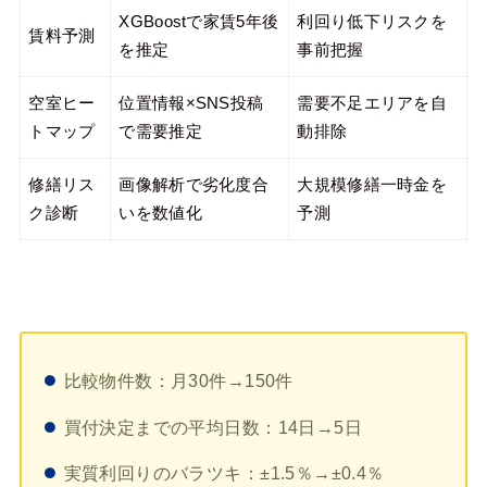
XGBoostで家賃5年後
利回り低下リスクを
賃料予測
を推定
事前把握
空室ヒー
位置情報×SNS投稿
需要不足エリアを自
トマップ
で需要推定
動排除
修繕リス
画像解析で劣化度合
大規模修繕一時金を
ク診断
いを数値化
予測
比較物件数：月30件→150件
買付決定までの平均日数：14日→5日
実質利回りのバラツキ：±1.5％→±0.4％