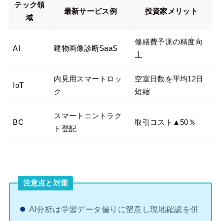
テック領
最新サービス例
投資家メリット
域
修繕費予測の精度向
AI
建物画像診断SaaS
上
内見用スマートロッ
空室日数を平均12日
IoT
ク
短縮
スマートコントラク
BC
取引コスト▲50％
ト登記
注意点と対策
AI分析は学習データ偏りに留意し現地確認を併