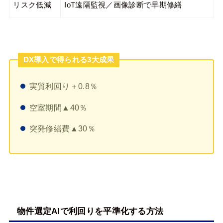
リスク低減
IoT遠隔監視／画像診断で早期修繕
DX導入で得られる3大成果
実質利回り＋0.8％
空室期間▲40％
突発修繕費▲30％
物件選定AIで利回りを平準化する方法