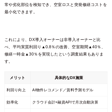
常や劣化部位を検知でき、空室ロスと突発修繕コストを
最小化できます。
これにより、DX導入オーナーは非導入オーナーと比
べ、平均実質利回り▲0.8％の改善、空室期間▲40％、
修繕一時金▲30％を実現したという調査結果もありま
す。
メリット
具体的なDX施策
利回り向上
AI物件レコメンド／賃料予測モデル
効率化
クラウド会計×融資APIで月次自動決算