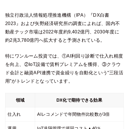
独立行政法人情報処理推進機構（IPA）『DX白書
2023』および矢野経済研究所の調査によれば、国内不
動産テック市場は2022年度約9,402億円、2030年度に
約2兆3,780億円へ拡大すると予測されている。
特にワンルーム投資では、①AI利回り診断で仕入れ精度
を向上、②IoT設備で賃料プレミアムを獲得、③クラウ
ド会計と融資API連携で資金繰りを自動化という“三段活
用”がトレンドとなっています。
領域
DX化で期待できる効果
仕入れ
AIレコメンドで年間物件比較数が3倍
運用
IoT遠隔管理で巡回コスト▲40％