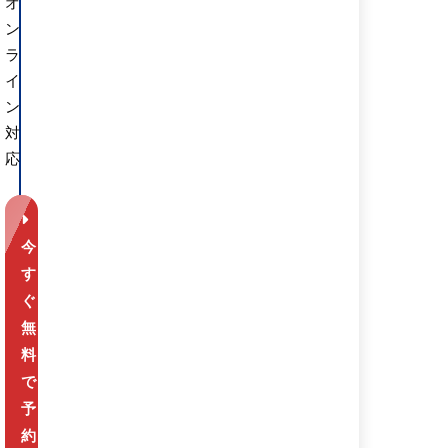
オ
ン
ラ
イ
ン
対
応
今
す
ぐ
無
料
で
予
約