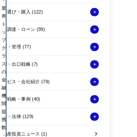
・
業
物件選び・購入
(122)
界
ト
資金調達・ローン
(99)
ッ
プ
運用・管理
(77)
ク
ラ
ス
売却・出口戦略
(7)
の
金
サービス・会社紹介
(78)
融
機
投資戦略・事例
(40)
関
提
税金・法律
(129)
携
数
不動産投資ニュース
(1)
・