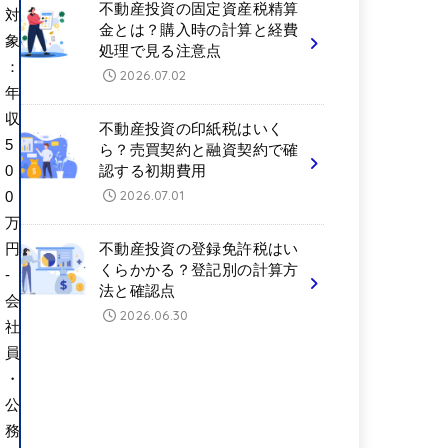
不動産投資の固定資産税精算
対
金とは？購入時の計算と経費
象
処理で見る注意点
：
2026.07.02
年
収
不動産投資の印紙税はいく
5
ら？売買契約と融資契約で確
0
認する初期費用
2026.07.01
0
万
円
不動産投資の登録免許税はい
くらかかる？登記別の計算方
-
法と確認点
会
2026.06.30
社
員
・
公
務