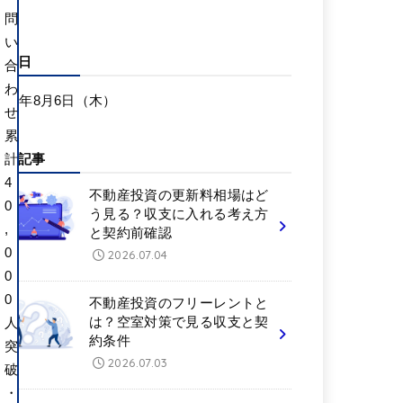
問
い
更新日
合
わ
026年8月6日（木）
せ
累
新着記事
計
4
不動産投資の更新料相場はど
0
う見る？収支に入れる考え方
,
と契約前確認
0
2026.07.04
0
0
不動産投資のフリーレントと
は？空室対策で見る収支と契
人
約条件
突
2026.07.03
破
・