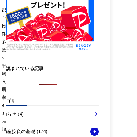
・
都
心
物
件
多
数
×
平
よく読まれている記事
均
入
居
率
カテゴリ
9
9
お知らせ
(4)
%
超
不動産投資の基礎
(174)