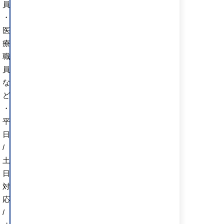
員
・
医
療
職
員
な
ど
・
平
日
/
土
日
対
応
/