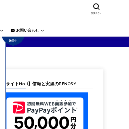
SEARCH
50,000
円の電
子ギフ
お問い合わせ
ト券を
贈呈中
【当サイトNo.1】信頼と実績のRENOSY