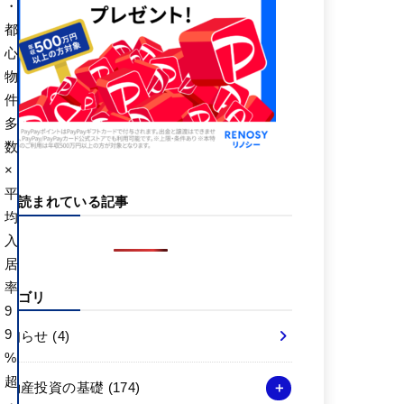
・
都
心
物
件
多
数
×
平
よく読まれている記事
均
入
居
率
カテゴリ
9
9
お知らせ
(4)
%
超
不動産投資の基礎
(174)