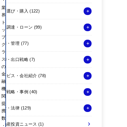
・
業
物件選び・購入
(122)
界
ト
資金調達・ローン
(99)
ッ
プ
運用・管理
(77)
ク
ラ
ス
売却・出口戦略
(7)
の
金
サービス・会社紹介
(78)
融
機
投資戦略・事例
(40)
関
提
税金・法律
(129)
携
数
不動産投資ニュース
(1)
・