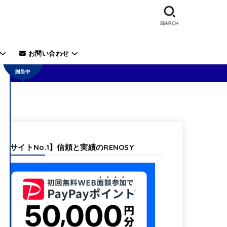
SEARCH
50,000
円の電
子ギフ
お問い合わせ
ト券を
贈呈中
【当サイトNo.1】信頼と実績のRENOSY