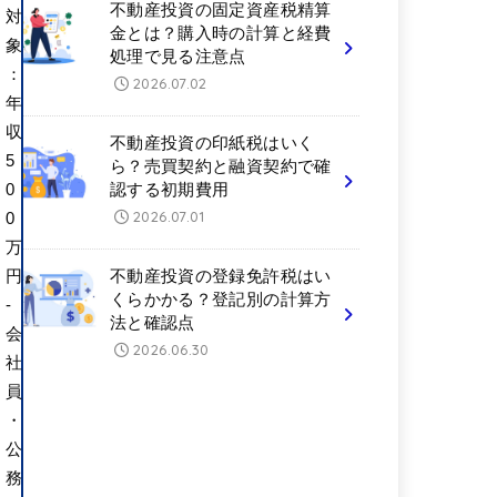
不動産投資の固定資産税精算
対
金とは？購入時の計算と経費
象
処理で見る注意点
：
2026.07.02
年
収
不動産投資の印紙税はいく
5
ら？売買契約と融資契約で確
0
認する初期費用
2026.07.01
0
万
円
不動産投資の登録免許税はい
くらかかる？登記別の計算方
-
法と確認点
会
2026.06.30
社
員
・
公
務