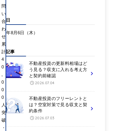
問
い
更新日
合
わ
026年8月6日（木）
せ
累
新着記事
計
4
不動産投資の更新料相場はど
0
う見る？収支に入れる考え方
,
と契約前確認
0
2026.07.04
0
0
不動産投資のフリーレントと
は？空室対策で見る収支と契
人
約条件
突
2026.07.03
破
・