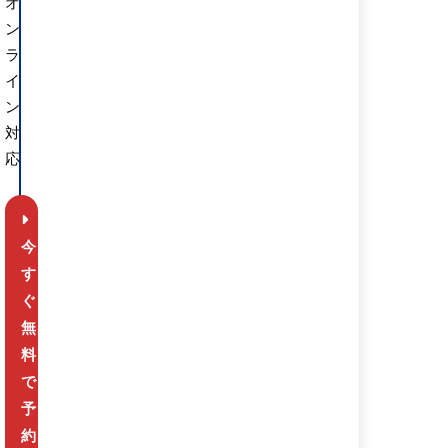
オ
ン
ラ
イ
ン
対
応
今
す
ぐ
無
料
で
予
約