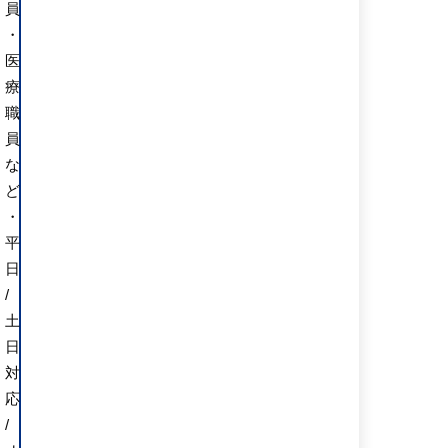
員
・
医
療
職
員
な
ど
・
平
日
/
土
日
対
応
/