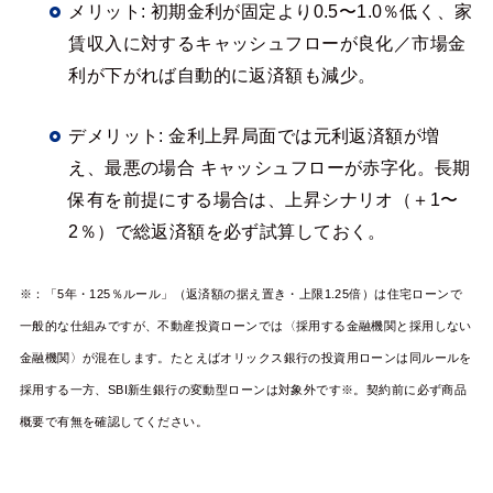
メリット: 初期金利が固定より0.5〜1.0％低く、家
賃収入に対するキャッシュフローが良化／市場金
利が下がれば自動的に返済額も減少。
デメリット: 金利上昇局面では元利返済額が増
え、最悪の場合 キャッシュフローが赤字化。長期
保有を前提にする場合は、上昇シナリオ（＋1〜
2％）で総返済額を必ず試算しておく。
※：「5年・125％ルール」（返済額の据え置き・上限1.25倍）は住宅ローンで
一般的な仕組みですが、不動産投資ローンでは〈採用する金融機関と採用しない
金融機関〉が混在します。たとえばオリックス銀行の投資用ローンは同ルールを
採用する一方、SBI新生銀行の変動型ローンは対象外です※。契約前に必ず商品
概要で有無を確認してください。