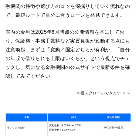
融機関の特徴や選び方のコツを深掘りしていく流れなの
で、最短ルートで自分に合うローンを発見できます。
表内の金利は2025年6月時点の公開情報を基にしてお
り、保証料・事務手数料など実質負担が変動する点にも
注意喚起。まずは「変動／固定どちらが有利か」「自分
の年収で借りられる上限はいくらか」という視点でチェ
ックし、気になる金融機関の公式サイトで最新条件を確
認してみてください。
※横スクロールできます ＞＞
名称
金利
借入可能額
変動金利：3.075 %〜4.075%
オリックス銀行
2,000万円〜2億円
固定金利：2.9%〜4.3%