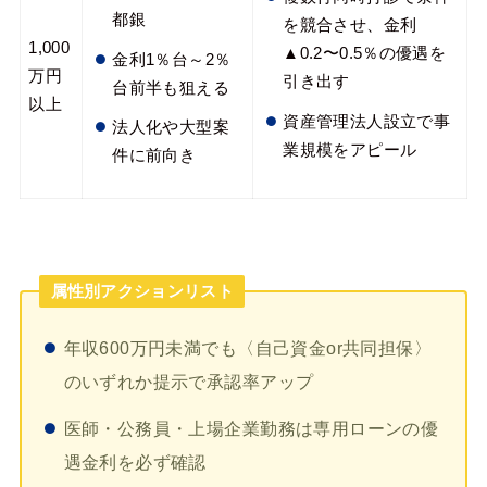
都銀
を競合させ、金利
1,000
▲0.2〜0.5％の優遇を
金利1％台～2％
万円
引き出す
台前半も狙える
以上
資産管理法人設立で事
法人化や大型案
業規模をアピール
件に前向き
属性別アクションリスト
年収600万円未満でも〈自己資金or共同担保〉
のいずれか提示で承認率アップ
医師・公務員・上場企業勤務は専用ローンの優
遇金利を必ず確認