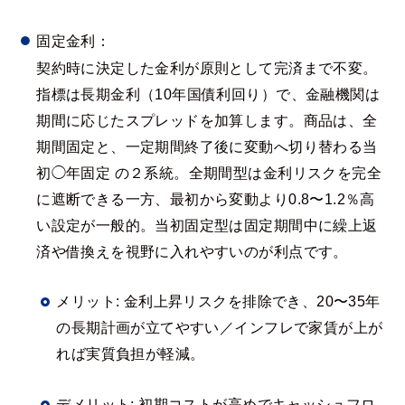
固定金利：
契約時に決定した金利が原則として完済まで不変。
指標は長期金利（10年国債利回り）で、金融機関は
期間に応じたスプレッドを加算します。商品は、全
期間固定と、一定期間終了後に変動へ切り替わる当
初◯年固定 の２系統。全期間型は金利リスクを完全
に遮断できる一方、最初から変動より0.8〜1.2％高
い設定が一般的。当初固定型は固定期間中に繰上返
済や借換えを視野に入れやすいのが利点です。
メリット: 金利上昇リスクを排除でき、20〜35年
の長期計画が立てやすい／インフレで家賃が上が
れば実質負担が軽減。
デメリット: 初期コストが高めでキャッシュフロ