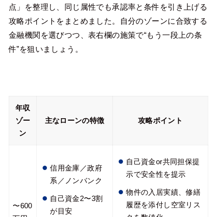
点」を整理し、同じ属性でも承認率と条件を引き上げる
攻略ポイントをまとめました。自分のゾーンに合致する
金融機関を選びつつ、表右欄の施策で“もう一段上の条
件”を狙いましょう。
年収
ゾー
主なローンの特徴
攻略ポイント
ン
自己資金or共同担保提
信用金庫／政府
示で安全性を提示
系／ノンバンク
物件の入居実績、修繕
自己資金2〜3割
履歴を添付し空室リス
〜600
が目安