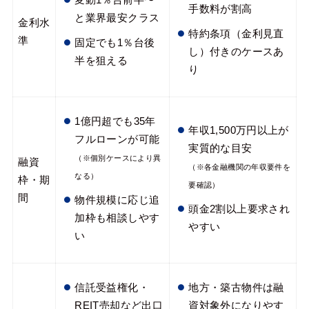
手数料が割高
と業界最安クラス
金利水
特約条項（金利見直
準
固定でも1％台後
し）付きのケースあ
半を狙える
り
1億円超でも35年
年収1,500万円以上が
フルローンが可能
実質的な目安
（※個別ケースにより異
融資
（※各金融機関の年収要件を
なる）
枠・期
要確認）
間
物件規模に応じ追
頭金2割以上要求され
加枠も相談しやす
やすい
い
信託受益権化・
地方・築古物件は融
REIT売却など出口
資対象外になりやす