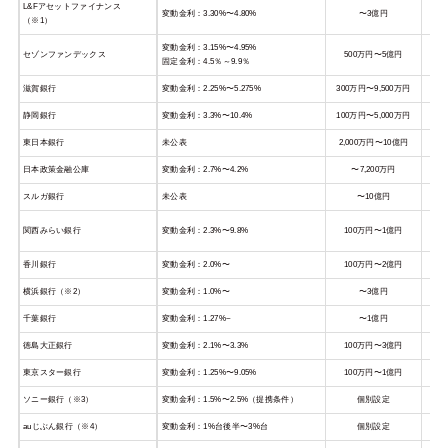
L&Fアセットファイナンス
変動金利：3.30%〜4.80%
〜3億円
（※1）
変動金利：3.15%〜4.95%
セゾンファンデックス
500万円〜5億円
最長
固定金利：4.5％～9.9％
滋賀銀行
変動金利：2.25%〜5.275%
300万円〜9,500万円
静岡銀行
変動金利：3.3%〜10.4%
100万円〜5,000万円
東日本銀行
未公表
2,000万円〜10億円
日本政策金融公庫
変動金利：2.7%〜4.2%
〜7,200万円
スルガ銀行
未公表
〜10億円
関西みらい銀行
変動金利：2.3%〜9.8%
100万円〜1億円
香川銀行
変動金利：2.0%〜
100万円〜2億円
横浜銀行（※2）
変動金利：1.0%〜
〜3億円
千葉銀行
変動金利：1.27%~
〜1億円
徳島大正銀行
変動金利：2.1%〜3.3%
100万円〜3億円
東京スター銀行
変動金利：1.25%〜9.05%
100万円〜1億円
ソニー銀行（※3）
変動金利：1.5%〜2.5%（提携条件）
個別設定
auじぶん銀行（※4）
変動金利：1%台後半〜3%台
個別設定