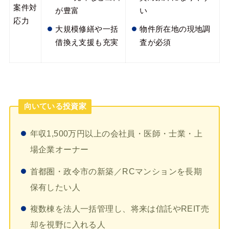
案件対
が豊富
い
応力
大規模修繕や一括
物件所在地の現地調
借換え支援も充実
査が必須
向いている投資家
年収1,500万円以上の会社員・医師・士業・上
場企業オーナー
首都圏・政令市の新築／RCマンションを長期
保有したい人
複数棟を法人一括管理し、将来は信託やREIT売
却を視野に入れる人