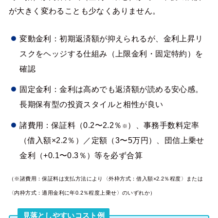
が大きく変わることも少なくありません。
変動金利：初期返済額が抑えられるが、金利上昇リ
スクをヘッジする仕組み（上限金利・固定特約）を
確認
固定金利：金利は高めでも返済額が読める安心感。
長期保有型の投資スタイルと相性が良い
諸費用：保証料（0.2〜2.2％
）、事務手数料定率
※
（借入額×2.2％）／定額（3〜5万円）、団信上乗せ
金利（+0.1〜0.3％）等を必ず合算
（※諸費用：保証料は支払方法により〈外枠方式：借入額×2.2％程度〉または
〈内枠方式：適用金利に年0.2％程度上乗せ〉のいずれか）
見落としやすいコスト例