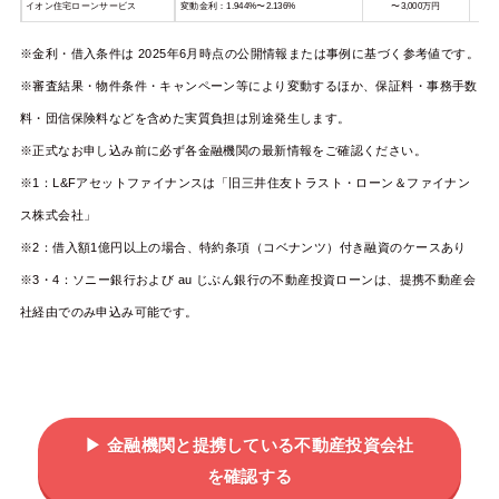
イオン住宅ローンサービス
変動金利：1.944%〜2.136%
〜3,000万円
※金利・借入条件は 2025年6月時点の公開情報または事例に基づく参考値です。
※審査結果・物件条件・キャンペーン等により変動するほか、保証料・事務手数
料・団信保険料などを含めた実質負担は別途発生します。
※正式なお申し込み前に必ず各金融機関の最新情報をご確認ください。
※1：L&Fアセットファイナンスは「旧三井住友トラスト・ローン＆ファイナン
ス株式会社」
※2：借入額1億円以上の場合、特約条項（コベナンツ）付き融資のケースあり
※3・4：ソニー銀行および au じぶん銀行の不動産投資ローンは、提携不動産会
社経由でのみ申込み可能です。
▶ 金融機関と提携している不動産投資会社
を確認する