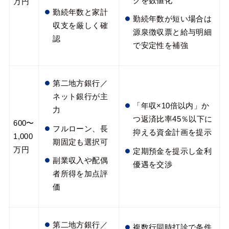
クを数値化
万円
勤続年数と家計
勤続年数が短い場合は
収支を厳しく確
源泉徴収票と給与明細
認
で安定性を補強
第二地方銀行／
ネット銀行が主
「年収×10倍以内」か
力
つ返済比率45％以下に
600〜
フルローン、長
抑える資金計画を提示
1,000
期固定も選択可
万円
定期預金を提示し金利
副業収入や配偶
優遇を交渉
者所得を加点評
価
第二地方銀行／
複数行同時打診で条件