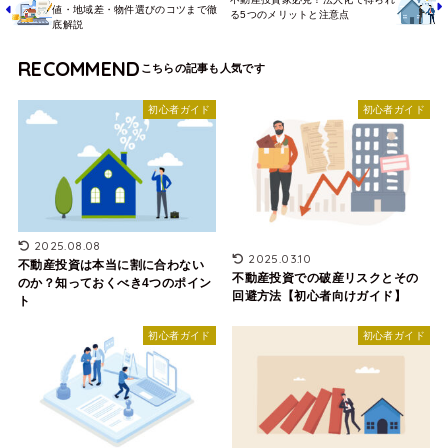
値・地域差・物件選びのコツまで徹
る5つのメリットと注意点
底解説
RECOMMEND
初心者ガイド
初心者ガイド
2025.08.08
2025.03.10
不動産投資は本当に割に合わない
不動産投資での破産リスクとその
のか？知っておくべき4つのポイン
回避方法【初心者向けガイド】
ト
初心者ガイド
初心者ガイド