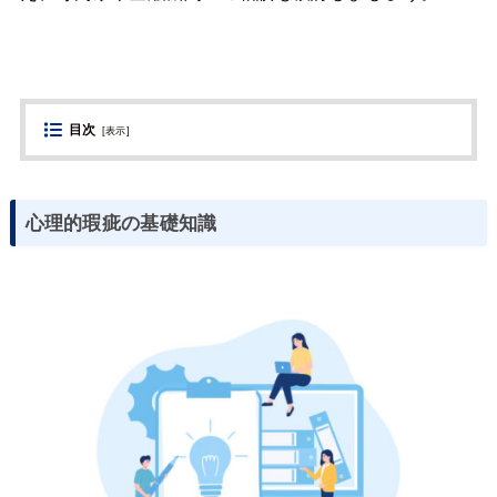
目次
[
表示
]
心理的瑕疵の基礎知識