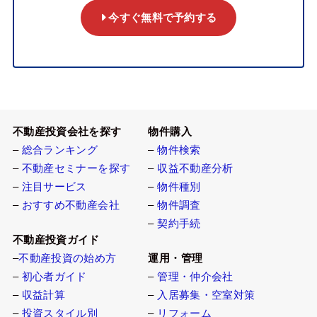
今すぐ無料で予約する
不動産投資会社を探す
物件購入
–
総合ランキング
–
物件検索
–
不動産セミナーを探す
–
収益不動産分析
–
注目サービス
–
物件種別
–
おすすめ不動産会社
–
物件調査
–
契約手続
不動産投資ガイド
–
不動産投資の始め方
運用・管理
–
初心者ガイド
–
管理・仲介会社
–
収益計算
–
入居募集・空室対策
–
投資スタイル別
–
リフォーム