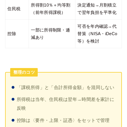
所得割10％＋均等割
決定通知→月割積立
住民税
（前年所得課税）
で翌年負担を平準化
可否を年内確認→代
一部に所得制限・逓
控除
替策（NISA・iDeCo
減あり
等）を検討
整理のコツ
「課税所得」と「合計所得金額」を混同しない
所得税は当年、住民税は翌年→時間差を家計に
反映
控除は〈要件・上限・証憑〉をセットで管理