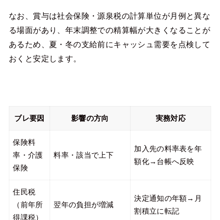
なお、賞与は社会保険・源泉税の計算単位が月例と異な
る場面があり、年末調整での精算幅が大きくなることが
あるため、夏・冬の支給前にキャッシュ需要を点検して
おくと安定します。
ブレ要因
影響の方向
実務対応
保険料
加入先の料率表を年
率・介護
料率・該当で上下
額化→台帳へ反映
保険
住民税
決定通知の年額→月
（前年所
翌年の負担が増減
割積立に転記
得課税）