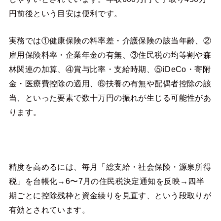
円前後という目安は便利です。
実務では①健康保険の料率差・介護保険の該当年齢、②
雇用保険料率・企業年金の有無、③住民税の均等割や森
林関連の加算、④賞与比率・支給時期、⑤iDeCo・寄附
金・医療費控除の適用、⑥扶養の有無や配偶者控除の該
当、といった要素で数十万円の振れが生じる可能性があ
ります。
精度を高めるには、毎月「総支給・社会保険・源泉所得
税」を台帳化→6〜7月の住民税決定通知を反映→四半
期ごとに控除残枠と資金繰りを見直す、という段取りが
有効とされています。