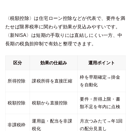
〈税額控除〉は住宅ローン控除などが代表で、要件を満
たせば限界税率に関わらず効果が見込みやすいです。
〈新NISA〉は短期の手取りには直結しにくい一方、中
長期の税負担抑制で有効と整理できます。
区分
効果の仕組み
運用ポイント
枠を早期確定→掛金
所得控除
課税所得を直接圧縮
を自動化
要件・所得上限・書
税額控除
税額から直接控除
類不足を年内に点検
運用益・配当を非課
月次つみたて→年1回
非課税枠
税化
の配分見直し