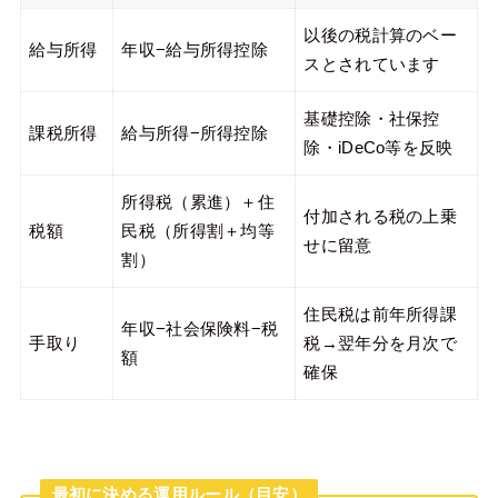
以後の税計算のベー
給与所得
年収−給与所得控除
スとされています
基礎控除・社保控
課税所得
給与所得−所得控除
除・iDeCo等を反映
所得税（累進）＋住
付加される税の上乗
税額
民税（所得割＋均等
せに留意
割）
住民税は前年所得課
年収−社会保険料−税
手取り
税→翌年分を月次で
額
確保
最初に決める運用ルール（目安）