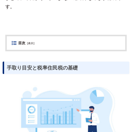
す。
目次
[
表示
]
手取り目安と税率住民税の基礎