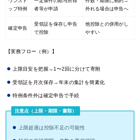
ワンスト
一定条件の給与所得
件数・期限に制約→
ップ特例
者等が申請
外れる場合は申告へ
受領証を保存し申告
他控除との併用がし
確定申告
で控除
やすい
【実務フロー（例）】
上限目安を把握→1〜2回に分けて寄附
受領証を月次保存→年末の集計を簡素化
特例条件外は確定申告で手続
注意点（上限・期限・書類）
上限超過は控除不足の可能性