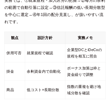
実務では、①就業規程・加入区分の把握→②毎月の余剰
の範囲で自動引落に設定→③信託報酬の低い長期分散型
を中心に選定→④年1回の配分見直し、が扱いやすい流
れです。
観点
設計方針
実務メモ
企業型DCとiDeCoの
併用可否
就業規程で確認
規程を相互に照合
ボーナス加算は枠と
掛金
余剰資金内で自動化
資金繰りで調整
指数の重複を避け地
商品
低コスト×長期分散
域分散を確認