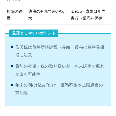
控除の適
適用の有無で差が拡
iDeCo・寄附は年内
用
大
実行→証憑を保存
見落としやすいポイント
住民税は前年所得課税→昇給・賞与の翌年負担
増に注意
賞与の社保・税の取り扱い差→年末調整で振れ
が出る可能性
年末の“駆け込み”だけ→証憑不足や上限超過の
可能性